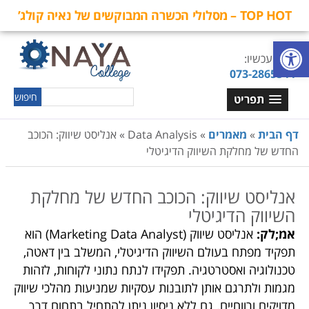
TOP HOT – מסלולי הכשרה המבוקשים של נאיה קולג’
פתח סרגל נגישות
חייגו עכשיו:
073-2865544
תפריט
דף הבית
»
מאמרים
»
Data Analysis
»
אנליסט שיווק: הכוכב
החדש של מחלקת השיווק הדיגיטלי
אנליסט שיווק: הכוכב החדש של מחלקת
השיווק הדיגיטלי
אמ;לק:
אנליסט שיווק (Marketing Data Analyst) הוא
תפקיד מפתח בעולם השיווק הדיגיטלי, המשלב בין דאטה,
טכנולוגיה ואסטרטגיה. תפקידו לנתח נתוני לקוחות, לזהות
מגמות ולתרגם אותן לתובנות עסקיות שמניעות מהלכי שיווק
מדויקים ורווחיים. גם ללא ניסיון ניתן להתחיל בתחום דרך