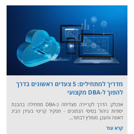
מדריך למתחילים: 5 צעדים ראשונים בדרך
להפוך ל-DBA מקצועי
אמ;לק: הדרך לקריירה מצליחה כ-DBA מתחילה בהבנת
יסודות ניהול בסיסי הנתונים - תפקיד קריטי בעידן הביג
דאטה והענן. מומלץ לבחור...
קרא עוד