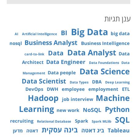
ענן תגיות
Big Data
BI
big data
AI
Artificial Intelligence
Business Analyst
nosql
Business Intelligence
Data Analyst
Data
Data
card-to-link
Data Engineer
Architect
Data Foundations
Data
Data Science
Data people
Management
Data Scientist
DBA
Data Types
Deep Learning
DevOps
DWH
employee
employment
ETL
Hadoop
Machine
job interview
Learning
Python
NoSQL
new work
SQL
recruiting
Spark
Relational Database
Spark MLlib
בינה עסקית
Tableau
ביג דאטה
דאטה
מדען