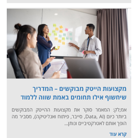
מקצועות הייטק מבוקשים – המדריך
שיחשוף אילו תחומים באמת שווה ללמוד
אמ;לק: המאמר סוקר את מקצועות ההייטק המבוקשים
ביותר כיום (Data, AI, סייבר, פיתוח ואנליטיקה), מסביר מה
הופך אותם לאטרקטיביים ונותן...
קרא עוד