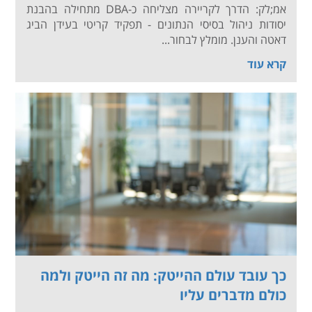
אמ;לק: הדרך לקריירה מצליחה כ-DBA מתחילה בהבנת
יסודות ניהול בסיסי הנתונים - תפקיד קריטי בעידן הביג
דאטה והענן. מומלץ לבחור...
קרא עוד
כך עובד עולם ההייטק: מה זה הייטק ולמה
כולם מדברים עליו