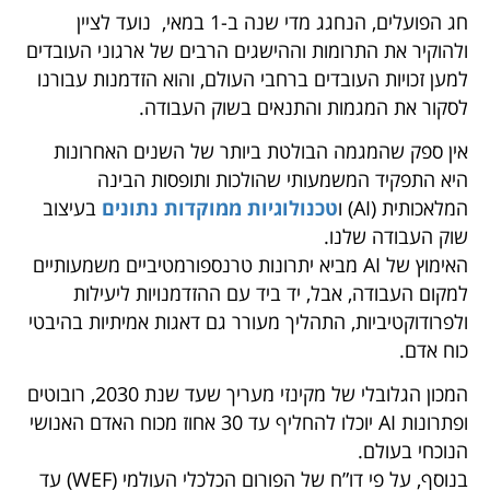
חג הפועלים, הנחגג מדי שנה ב-1 במאי, נועד לציין
ולהוקיר את התרומות וההישגים הרבים של ארגוני העובדים
למען זכויות העובדים ברחבי העולם, והוא הזדמנות עבורנו
לסקור את המגמות והתנאים בשוק העבודה.
אין ספק שהמגמה הבולטת ביותר של השנים האחרונות
היא התפקיד המשמעותי שהולכות ותופסות הבינה
המלאכותית (AI) ו
טכנולוגיות ממוקדות נתונים
בעיצוב
שוק העבודה שלנו.
האימוץ של AI מביא יתרונות טרנספורמטיביים משמעותיים
למקום העבודה, אבל, יד ביד עם ההזדמנויות ליעילות
ולפרודוקטיביות, התהליך מעורר גם דאגות אמיתיות בהיבטי
כוח אדם.
המכון הגלובלי של מקינזי מעריך שעד שנת 2030, רובוטים
ופתרונות AI יוכלו להחליף עד 30 אחוז מכוח האדם האנושי
הנוכחי בעולם.
בנוסף, על פי דו”ח של הפורום הכלכלי העולמי (WEF) עד