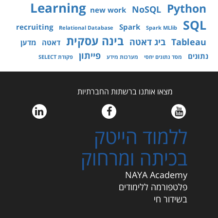
Learning
Python
NoSQL
new work
SQL
recruiting
Spark
Relational Database
Spark MLlib
בינה עסקית
Tableau
ביג דאטה
דאטה
מדען
פייתון
נתונים
מסד נתונים יחסי
מערכות מידע
פקודת SELECT
מצאו אותנו ברשתות החברתיות
ללמוד הייטק
בכיתה ומרחוק
NAYA Academy
פלטפורמה ללימודים
בשידור חי