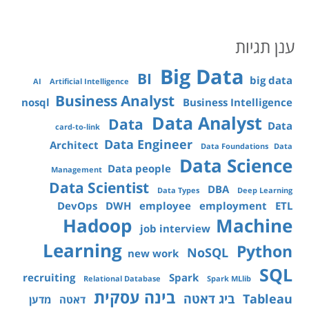
ענן תגיות
Big Data
BI
big data
AI
Artificial Intelligence
Business Analyst
nosql
Business Intelligence
Data Analyst
Data
Data
card-to-link
Data Engineer
Architect
Data Foundations
Data
Data Science
Data people
Management
Data Scientist
DBA
Data Types
Deep Learning
DevOps
DWH
employee
employment
ETL
Hadoop
Machine
job interview
Learning
Python
NoSQL
new work
SQL
recruiting
Spark
Relational Database
Spark MLlib
בינה עסקית
Tableau
ביג דאטה
דאטה
מדען