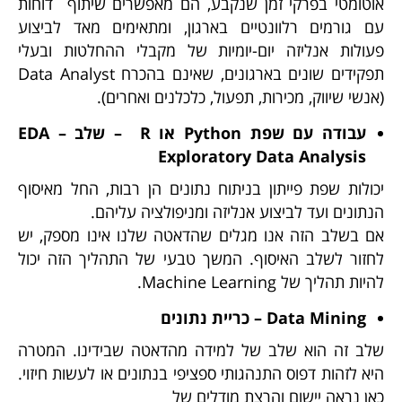
אוטומטי בפרקי זמן שנקבע, הם מאפשרים שיתוף דוחות
עם גורמים רלוונטיים בארגון, ומתאימים מאד לביצוע
פעולות אנליזה יום-יומיות של מקבלי ההחלטות ובעלי
תפקידים שונים בארגונים, שאינם בהכרח Data Analyst
(אנשי שיווק, מכירות, תפעול, כלכלנים ואחרים).
עבודה עם שפת
Python
או
R
– שלב
–
EDA
Exploratory Data Analysis
יכולות שפת פייתון בניתוח נתונים הן רבות, החל מאיסוף
הנתונים ועד לביצוע אנליזה ומניפולציה עליהם.
אם בשלב הזה אנו מגלים שהדאטה שלנו אינו מספק, יש
לחזור לשלב האיסוף. המשך טבעי של התהליך הזה יכול
להיות תהליך של Machine Learning.
Data Mining
–
כריית נתונים
שלב זה הוא שלב של למידה מהדאטה שבידינו. המטרה
היא לזהות דפוס התנהגותי ספציפי בנתונים או לעשות חיזוי.
כאן נראה יישום והרצת מודלים של