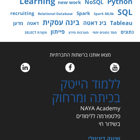
Learning
Python
NoSQL
new work
SQL
recruiting
Spark
Relational Database
Spark MLlib
בינה עסקית
Tableau
ביג דאטה
דאטה
מדען
פייתון
נתונים
מסד נתונים יחסי
מערכות מידע
פקודת SELECT
מצאו אותנו ברשתות החברתיות
ללמוד הייטק
בכיתה ומרחוק
NAYA Academy
פלטפורמה ללימודים
בשידור חי
שיווק דיגיטלי