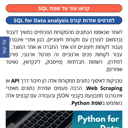
קראו עוד על שפת SQL
לפרטים אודות קורס SQL for Data analysis
לאחר שנאספו הנתונים מהמקורות הפנימיים נמשיך לעבוד
(בהתאם לצורך) עם מקורות חיצוניים, כגון אתרי אינטרנט
(עבור לקוחות חיצוניים זהו אתר החברה או אתר המוצר, או
עבור לקוחות פנים ארגוניים זה פורטל ארגוני, פורטל
למידה), רשתות חברתיות (פייסבוק, לינקדאין, טוויטר
ואחרים).
טכניקות לאיסוף נתונים ממקורות אלה הן חיבור דרך
API
או
Web Scraping
. הרבה פעמים שמירת נתונים מאתרי
אינטרנט מתבצעת בקבצי JSON ובעבודה עם קבצים אלה
נשתמש ב
שפת
Python
.