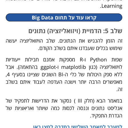
Learning.
קראו עוד על תחום Big Data
שלב 5: הד
מיית (ויזואליזציה) נתונים
זה הזמן להנגיש את הנתונים. שלב הויזואליזציה יעשה
שימוש בכלים שעבדנו איתם בשלב הקודם.
שפות Python ו-R מספקות אמנם חבילות ייעודיות
לויזואליזציה (כגון matplotlib ו-ggplot בהתאמה). אבל
ללא ספק היכולות של כלי ה-BI השונים שציינו בסעיף 4,
מאפשרים הרבה יותר וישנה העדפה לעבוד איתם בשלב
זה.
במאמר הבא (חלק III ) נסקור את הדרישות לתפקיד של
אנליסט נתונים וננסה לכסות כמה שיותר ואריאציות של
הגדרת התפקיד.
למעבר למאמר השלישי בסדרה לחצו כאן