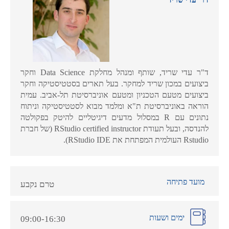
ד"ר עדי שריד, שותף ומנהל מחלקת Data Science וחקר
ביצועים במכון שריד למחקר. בעל תארים בסטטיסטיקה וחקר
ביצועים מטעם הטכניון ומטעם אוניברסיטת תל-אביב. עמית
הוראה באוניברסיטת ת"א ומלמד מבוא לסטטיסטיקה וניתוח
נתונים עם R במסלול מדעים דיגיטליים להיטק בפקולטה
להנדסה, ובעל תעודת RStudio certified instructor (של חברת
Rstudio העולמית המפתחת את RStudio IDE).
מועד פתיחה
טרם נקבע
ימים ושעות
09:00-16:30