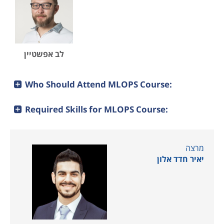
ML ו-DL וכן מדריך
מסדי נתונים ו-Big
טכנולוגיות, בוגר
בנאיה קולג’
Data. במסגרת
נאיה קולג’ לפני
במסגרת
תפקידו ערן
מספר שנים ומאז
עוד…
לב אפשטיין הינו
לב אפשטיין
מומחה DevOps
ותשתיות עם נסיון
מעל עשור
Who Should Attend MLOPS Course:
בתחומים אלה
בתעשיה. במהלך
Required Skills for MLOPS Course:
שנים
מרצה
יאיר חדד אלון