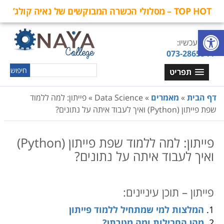
TOP HOT – מסלולי הכשרה המבוקשים של נאיה קולג’
פתח סרגל נגישות
חייגו עכשיו:
073-2865544
תפריט
דף הבית
»
מאמרים
»
Data Science
»
פייתון: למה ללמוד
שפת פייתון (Python) ואיך לעבוד איתה על נתונים?
פייתון: למה ללמוד שפת פייתון (Python)
ואיך לעבוד איתה על נתונים?
ח
פייתון – תוכן עיניינים:
המלצות למי שמתחיל ללמוד פייתון
מהן החבילות ומה מטרתן?