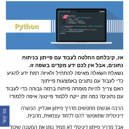
אז
,
קיבלתם
החלטה
לעבוד
עם
פייתון
בניתוח
נתונים
,
אבל
אין
לכם
ידע
מקדים
בשפה
זו
.
נשאלת
השאלה
מאיפה
להתחיל
ולאיזה
רמת
ידע
להגיע
כדי
לעבוד
עם
נתונים
באמצעות
פייתון
?
האם
צריך
להיות
מומחה
פיתוח
ברמה
גבוהה
כדי
לעבוד
עם
נתונים
?
כמה
זמן
ייקח
ללמוד
פייטון
?
איפה
ללמוד
?
הרבה אנשים מחפשים מדריך פייתון אונליין. הכשרה
דיגיטלית שתאפשר להם ללמוד עצמאית, מהבית.
אבל מדריך פייתון דיגיטלי לא תמיד נותן את המענה שיכול