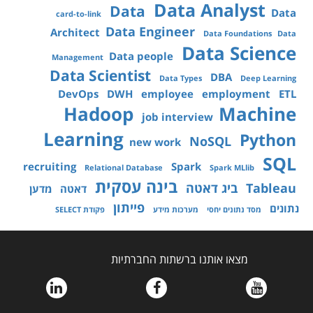
Data Analyst
Data
Data
card-to-link
Data Engineer
Architect
Data Foundations
Data
Data Science
Data people
Management
Data Scientist
DBA
Data Types
Deep Learning
DevOps
DWH
employee
employment
ETL
Hadoop
Machine
job interview
Learning
Python
NoSQL
new work
SQL
recruiting
Spark
Relational Database
Spark MLlib
בינה עסקית
Tableau
ביג דאטה
דאטה
מדען
פייתון
נתונים
מסד נתונים יחסי
מערכות מידע
פקודת SELECT
מצאו אותנו ברשתות החברתיות