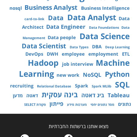
Business Analyst
nosql
Business Intelligence
Data Analyst
Data
Data
card-to-link
Data Engineer
Architect
Data Foundations
Data
Data Science
Data people
Management
Data Scientist
DBA
Data Types
Deep Learning
DevOps
DWH
employee
employment
ETL
Hadoop
Machine
job interview
Learning
Python
NoSQL
new work
SQL
recruiting
Spark
Relational Database
Spark MLlib
בינה עסקית
Tableau
ביג דאטה
דאטה
מדען
פייתון
נתונים
מסד נתונים יחסי
מערכות מידע
פקודת SELECT
מצאו אותנו ברשתות החברתיות