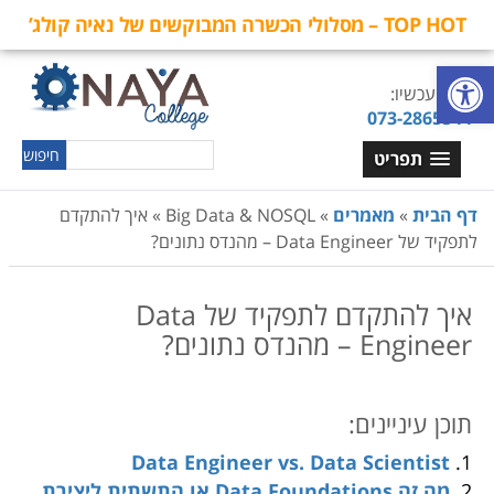
TOP HOT – מסלולי הכשרה המבוקשים של נאיה קולג’
פתח סרגל נגישות
חייגו עכשיו:
073-2865544
תפריט
דף הבית
»
מאמרים
»
Big Data & NOSQL
»
איך להתקדם
לתפקיד של Data Engineer – מהנדס נתונים?
איך להתקדם לתפקיד של Data
Engineer – מהנדס נתונים?
N
תוכן עיניינים:
Data Engineer vs. Data Scientist
מה זה Data Foundations או התשתית ליצירת